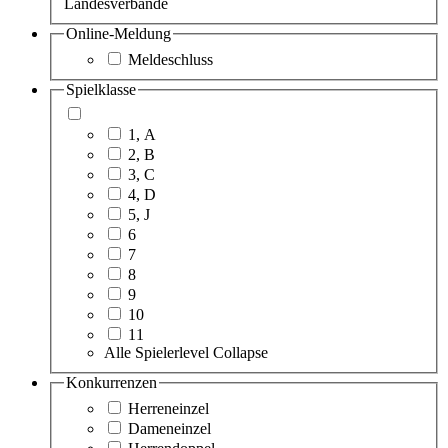
Landesverbände
Online-Meldung
Meldeschluss
Spielklasse
1, A
2, B
3, C
4, D
5, J
6
7
8
9
10
11
Alle Spielerlevel
Collapse
Konkurrenzen
Herreneinzel
Dameneinzel