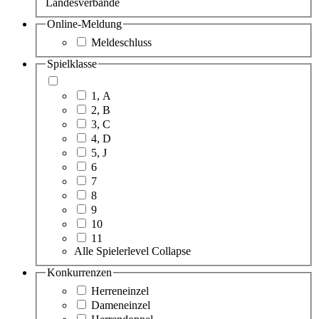
Landesverbände
Online-Meldung
Meldeschluss
Spielklasse
1, A
2, B
3, C
4, D
5, J
6
7
8
9
10
11
Alle Spielerlevel
Collapse
Konkurrenzen
Herreneinzel
Dameneinzel