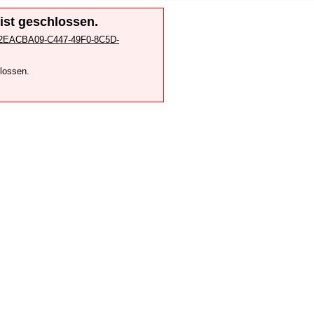
 ist geschlossen.
?id=2EACBA09-C447-49F0-8C5D-
hlossen.